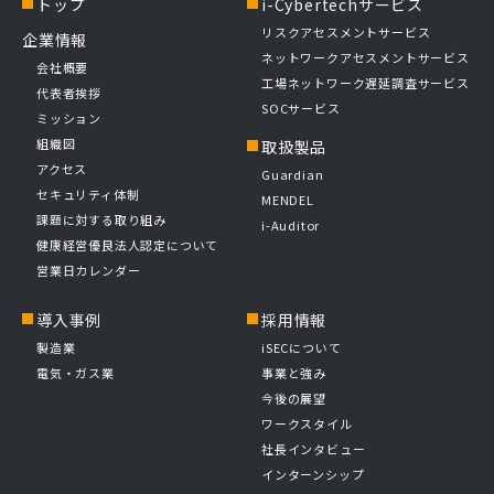
トップ
i-Cybertechサービス
リスクアセスメントサービス
企業情報
ネットワークアセスメントサービス
会社概要
工場ネットワーク遅延調査サービス
代表者挨拶
SOCサービス
ミッション
組織図
取扱製品
アクセス
Guardian
セキュリティ体制
MENDEL
課題に対する取り組み
i-Auditor
健康経営優良法人認定について
営業日カレンダー
導入事例
採用情報
製造業
iSECについて
電気・ガス業
事業と強み
今後の展望
ワークスタイル
社長インタビュー
インターンシップ