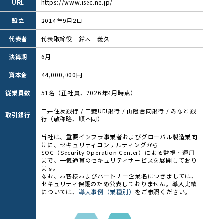
URL
https://www.isec.ne.jp/
設立
2014年9月2日
代表者
代表取締役 鈴木 義久
決算期
6月
資本金
44,000,000円
従業員数
51名（正社員、2026年4月時点）
三井住友銀行 / 三菱UFJ銀行 / 山陰合同銀行 / みなと銀
取引銀行
行（敬称略、順不同）
当社は、重要インフラ事業者およびグローバル製造業向
けに、セキュリティコンサルティングから
SOC（Security Operation Center）による監視・運用
まで、一気通貫のセキュリティサービスを展開しており
ます。
なお、お客様およびパートナー企業名につきましては、
セキュリティ保護のため公表しておりません。導入実績
については、
導入事例（業種別）
をご参照ください。