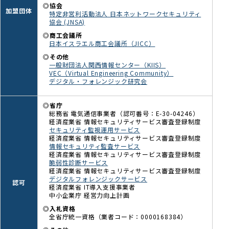
◎協会
加盟団体
特定非営利活動法人 日本ネットワークセキュリティ
協会 (JNSA)
◎商工会議所
日本イスラエル商工会議所（JICC）
◎その他
一般財団法人関西情報センター（KIIS）
VEC（Virtual Engineering Community）
デジタル・フォレンジック研究会
◎省庁
総務省 電気通信事業者（認可番号：E-30-04246）
経済産業省 情報セキュリティサービス審査登録制度
セキュリティ監視運用サービス
経済産業省 情報セキュリティサービス審査登録制度
情報セキュリティ監査サービス
経済産業省 情報セキュリティサービス審査登録制度
脆弱性診断サービス
経済産業省 情報セキュリティサービス審査登録制度
デジタルフォレンジックサービス
認可
経済産業省 IT導入支援事業者
中小企業庁 経営力向上計画
◎入札資格
全省庁統一資格（業者コード：0000168384）