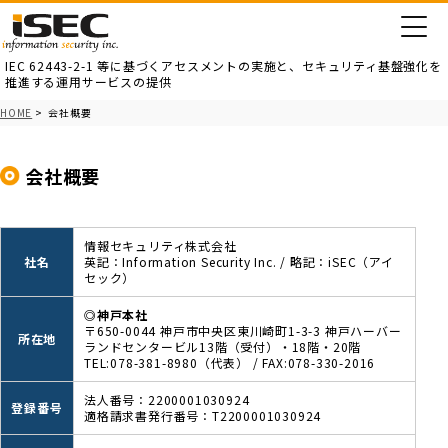
IEC 62443-2-1 等に基づくアセスメントの実施と、
セキュリティ基盤強化を
推進する運用サービスの提供
HOME
> 会社概要
会社概要
情報セキュリティ株式会社
社名
英記：Information Security Inc. / 略記：iSEC（アイ
セック）
◎神戸本社
〒650-0044 神戸市中央区東川崎町1-3-3 神戸ハーバー
所在地
ランドセンタービル13階（受付）・18階・20階
TEL:078-381-8980（代表） / FAX:078-330-2016
法人番号：2200001030924
登録番号
適格請求書発行番号：T2200001030924