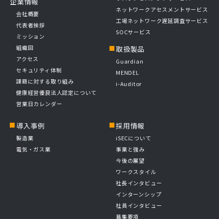
企業情報
ネットワークアセスメントサービス
会社概要
工場ネットワーク遅延調査サービス
代表者挨拶
SOCサービス
ミッション
組織図
取扱製品
アクセス
Guardian
セキュリティ体制
MENDEL
課題に対する取り組み
i-Auditor
健康経営優良法人認定について
営業日カレンダー
導入事例
採用情報
製造業
iSECについて
電気・ガス業
事業と強み
今後の展望
ワークスタイル
社長インタビュー
インターンシップ
社員インタビュー
募集要項