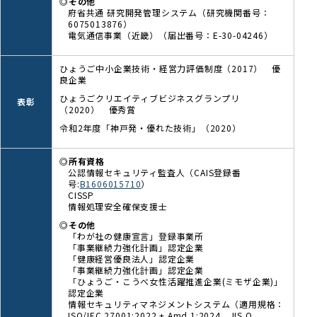
◎その他
府省共通 研究開発管理システム（研究機関番号：
6075013876）
電気通信事業（近畿）（届出番号：E-30-04246）
ひょうご中小企業技術・経営力評価制度（2017） 優
良企業
ひょうごクリエイティブビジネスグランプリ
表彰
（2020） 優秀賞
令和2年度「神戸発・優れた技術」（2020）
◎所有資格
公認情報セキュリティ監査人（CAIS登録番
号:
B1606015710
）
CISSP
情報処理安全確保支援士
◎その他
「わが社の健康宣言」登録事業所
「事業継続力強化計画」認定企業
「健康経営優良法人」認定企業
「事業継続力強化計画」認定企業
「ひょうご・こうべ女性活躍推進企業(ミモザ企業)」
認定企業
情報セキュリティマネジメントシステム（適用規格：
ISO/IEC 27001:2022 + Amd 1:2024、JIS Q