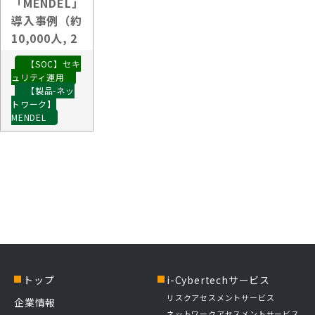
「MENDEL」
導入事例（約
10,000人, 2
か所,国内）
【SOC】セキ
ュリティ運用
【製品-ネッ
トワーク】
MENDEL
トップ
i-Cybertechサービス
リスクアセスメントサービス
企業情報
ネットワークアセスメントサービス