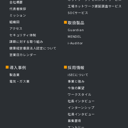
会社概要
工場ネットワーク遅延調査サービス
代表者挨拶
SOCサービス
ミッション
組織図
取扱製品
アクセス
Guardian
セキュリティ体制
MENDEL
課題に対する取り組み
i-Auditor
健康経営優良法人認定について
営業日カレンダー
導入事例
採用情報
製造業
iSECについて
電気・ガス業
事業と強み
今後の展望
ワークスタイル
社長インタビュー
インターンシップ
社員インタビュー
募集要項
エントリー