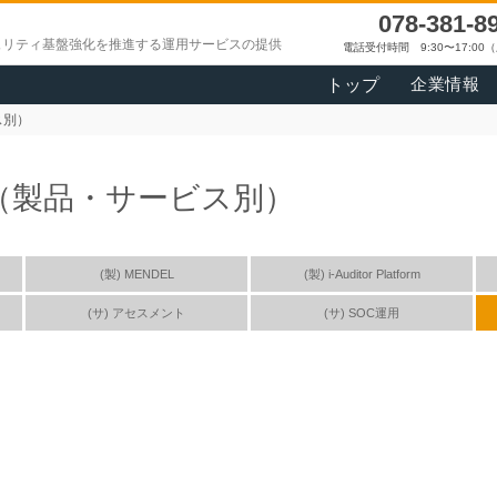
078-381-8
ュリティ基盤強化を推進する運用サービスの提供
電話受付時間 9:30〜17:0
企業情報
トップ
ス別）
（製品・サービス別）
(製) MENDEL
(製) i-Auditor Platform
(サ) アセスメント
(サ) SOC運用