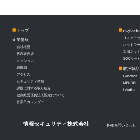
トップ
i-Cybe
リスクア
企業情報
ネットワ
会社概要
工場ネッ
代表者挨拶
SOCサ
ミッション
組織図
取扱製品
アクセス
Guardian
セキュリティ体制
MENDEL
課題に対する取り組み
i-Auditor
健康経営優良法人認定について
営業日カレンダー
情報セキュリティ株式会社
各種お問い合わせ