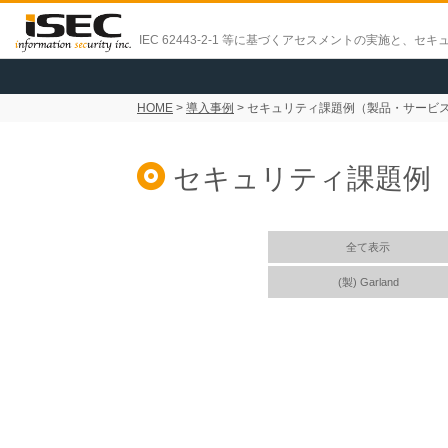
IEC 62443-2-1 等に基づくアセスメントの実施と、
セキ
HOME
>
導入事例
> セキュリティ課題例（製品・サービ
セキュリティ課題例
全て表示
(製) Garland