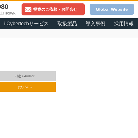
980
Global Website
提案のご依頼・お問合せ
0（土日祝休み）
i-Cybertechサービス
取扱製品
導入事例
採用情報
(製) i-Auditor
(サ) SOC